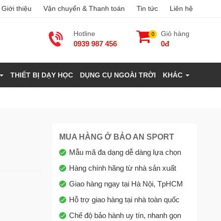
Giới thiệu
Vận chuyển & Thanh toán
Tin tức
Liên hệ
Hotline
Giỏ hàng
0
0939 987 456
0đ
THIẾT BỊ DẠY HỌC
DỤNG CỤ NGOÀI TRỜI
KHÁC
MUA HÀNG Ở BẢO AN SPORT
Mẫu mã đa dạng dễ dàng lựa chọn
Hàng chính hãng từ nhà sản xuất
Giao hàng ngay tại Hà Nội, TpHCM
Hỗ trợ giao hàng tại nhà toàn quốc
Chế độ bảo hành uy tín, nhanh gọn