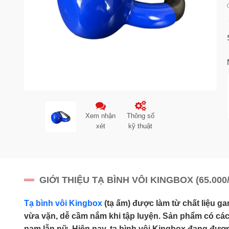
Xem nhận
Thông số
xét
kỹ thuật
GIỚI THIỆU TẠ BÌNH VÔI KINGBOX (65.000
Tạ bình vôi Kingbox
(tạ ấm) được làm từ chất liệu ga
vừa vặn, dễ cầm nắm khi tập luyện. Sản phẩm có các
nam lẫn nữ. Hiện nay, tạ bình vôi Kingbox đang được