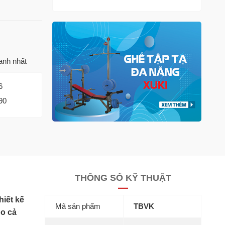
anh nhất
6
90
THÔNG SỐ KỸ THUẬT
hiết kế
Mã sản phẩm
TBVK
ho cả