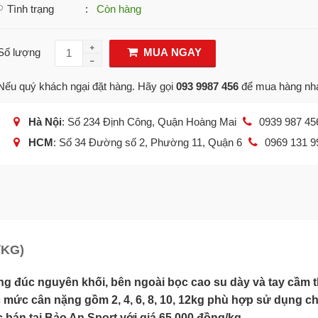
Tình trạng
:
Còn hàng
Số lượng
MUA NGAY
Nếu quý khách ngại đặt hàng. Hãy gọi
093 9987 456
để mua hàng nh
Hà Nội
: Số 234 Định Công, Quận Hoàng Mai
0939 987 45
HCM
: Số 34 Đường số 2, Phường 11, Quận 6
0969 131 9
/KG)
ng đúc nguyên khối, bên ngoài bọc cao su dày và tay cầm t
 mức cân nặng gồm 2, 4, 6, 8, 10, 12kg phù hợp sử dụng c
 bán tại Bảo An Sport với giá 65.000 đồng/kg.