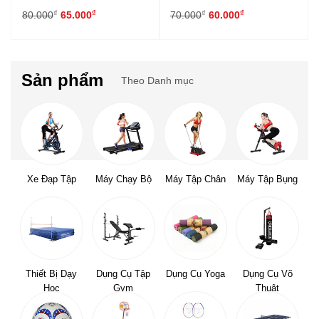
₫
₫
₫
₫
80.000
65.000
70.000
60.000
Sản phẩm
Theo Danh mục
Xe Đạp Tập
Máy Chạy Bộ
Máy Tập Chân
Máy Tập Bụng
Thiết Bị Dạy
Dụng Cụ Tập
Dụng Cụ Yoga
Dụng Cụ Võ
Học
Gym
Thuật