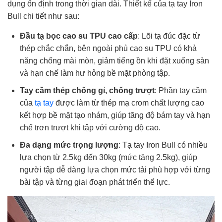
dụng ổn định trong thời gian dài. Thiết kế của tạ tay Iron
Bull chi tiết như sau:
Đầu tạ bọc cao su TPU cao cấp
: Lõi tạ đúc đặc từ
thép chắc chắn, bên ngoài phủ cao su TPU có khả
năng chống mài mòn, giảm tiếng ồn khi đặt xuống sàn
và hạn chế làm hư hỏng bề mặt phòng tập.
Tay cầm thép chống gỉ, chống trượt
: Phần tay cầm
của
tạ tay
được làm từ thép mạ crom chất lượng cao
kết hợp bề mặt tạo nhám, giúp tăng độ bám tay và hạn
chế trơn trượt khi tập với cường độ cao.
Đa dạng mức trọng lượng
: Tạ tay Iron Bull có nhiều
lựa chọn từ 2.5kg đến 30kg (mức tăng 2.5kg), giúp
người tập dễ dàng lựa chọn mức tải phù hợp với từng
bài tập và từng giai đoạn phát triển thể lực.