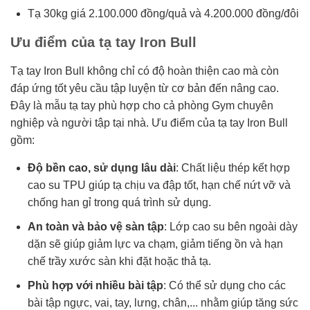
Tạ 30kg giá 2.100.000 đồng/quả và 4.200.000 đồng/đôi
Ưu điểm của tạ tay Iron Bull
Tạ tay Iron Bull không chỉ có độ hoàn thiện cao mà còn
đáp ứng tốt yêu cầu tập luyện từ cơ bản đến nâng cao.
Đây là mẫu tạ tay phù hợp cho cả phòng Gym chuyên
nghiệp và người tập tại nhà. Ưu điểm của tạ tay Iron Bull
gồm:
Độ bền cao, sử dụng lâu dài
: Chất liệu thép kết hợp
cao su TPU giúp tạ chịu va đập tốt, hạn chế nứt vỡ và
chống han gỉ trong quá trình sử dụng.
An toàn và bảo vệ sàn tập
: Lớp cao su bên ngoài dày
dặn sẽ giúp giảm lực va chạm, giảm tiếng ồn và hạn
chế trầy xước sàn khi đặt hoặc thả tạ.
Phù hợp với nhiều bài tập
: Có thể sử dụng cho các
bài tập ngực, vai, tay, lưng, chân,... nhằm giúp tăng sức