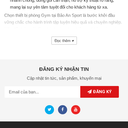
nhanh chóng, đóng gói cẩn thận, hỗ trợ kỹ thuật rõ ràng,
mang lại sự yên tâm tuyệt đối cho khách hàng từ xa.
Chọn thiết bị phòng Gym tại Bảo An Sport là bước khởi đầu
vững chắc cho hành trình tập luyện hiệu quả và chuyên nghiệp.
Hãy để chúng tôi đồng hành cùng bạn kiến tạo không gian rèn
luyện lý tưởng nhất!
Đọc thêm
▾
ĐĂNG KÝ NHẬN TIN
Cập nhật tin tức,
sản phẩm,
khuyến mại
ĐĂNG KÝ