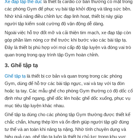
Xe đạp tập thể dục
là thiết bị cardio cơ bản thường có mặt trong
các phòng Gym để phục vụ bài tập khởi động và tăng sức bền.
Nhờ khả năng điều chỉnh lực đạp linh hoạt, thiết bị này giúp
người tập kiểm soát cường độ vận động dễ dàng.
Ngoài việc hỗ trợ đốt mỡ và cải thiện tim mạch, xe đạp tập còn
góp phần làm nóng cơ thể trước khi bước vào các bài tập tạ.
Đây là thiết bị phù hợp với mọi cấp độ tập luyện và đóng vai trò
quan trọng trong quy trình tập Gym hoàn chỉnh.
3. Ghế tập tạ
Ghế tập tạ
là thiết bị cơ bản và quan trọng trong các phòng
Gym, dùng để hỗ trợ các bài tập ngực, vai và tay với tạ đòn
hoặc tạ tay. Các mẫu ghế cho phòng Gym thường có độ dốc cố
định như ghế ngang, ghế dốc lên hoặc ghế dốc xuống, phục vụ
mục tiêu tập luyện khác nhau.
Ghế tập tạ dùng cho các phòng tập Gym thường được thiết kế
chắc chắn, khung thép lớn và ổn định giúp người tập giữ đúng
tư thế và an toàn khi nâng tạ nặng. Nhờ tính chuyên dụng và
hiệu quả cao, ghế tập tạ luôn là thiết bị chủ lực trong khu vực