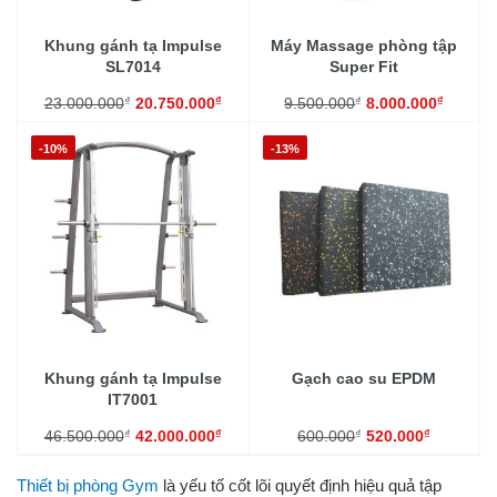
Khung gánh tạ Impulse
Máy Massage phòng tập
SL7014
Super Fit
₫
₫
₫
₫
23.000.000
20.750.000
9.500.000
8.000.000
-10%
-13%
Khung gánh tạ Impulse
Gạch cao su EPDM
IT7001
₫
₫
₫
₫
46.500.000
42.000.000
600.000
520.000
Thiết bị phòng Gym
là yếu tố cốt lõi quyết định hiệu quả tập