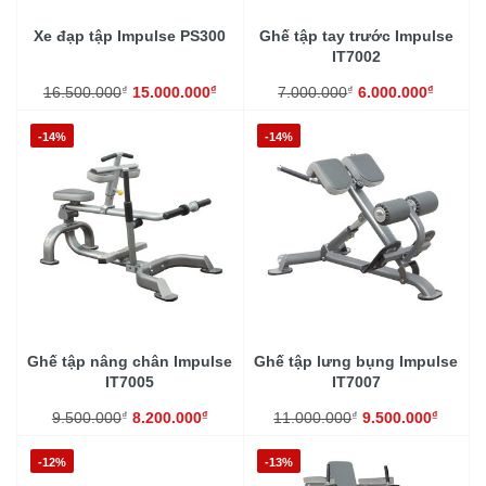
Xe đạp tập Impulse PS300
Ghế tập tay trước Impulse
IT7002
₫
₫
₫
₫
16.500.000
15.000.000
7.000.000
6.000.000
-14%
-14%
Ghế tập nâng chân Impulse
Ghế tập lưng bụng Impulse
IT7005
IT7007
₫
₫
₫
₫
9.500.000
8.200.000
11.000.000
9.500.000
-12%
-13%