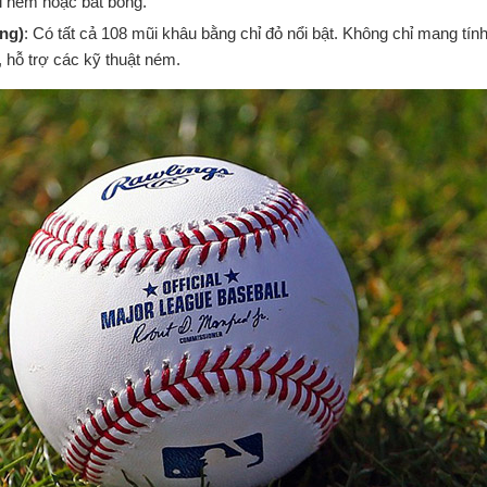
i ném hoặc bắt bóng.
ng)
: Có tất cả 108 mũi khâu bằng chỉ đỏ nổi bật. Không chỉ mang tí
, hỗ trợ các kỹ thuật ném.