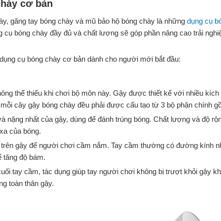
chày cơ bản
ày, găng tay bóng chày và mũ bảo hộ bóng chày là những
dụng cụ b
 cụ bóng chày đầy đủ và chất lượng sẽ góp phần nâng cao trải nghiệ
c dụng cụ bóng chày cơ bản dành cho người mới bắt đầu:
ông thể thiếu khi chơi bộ môn này. Gậy được thiết kế với nhiều kích t
 mỗi cây gậy bóng chày đều phải được cấu tạo từ 3 bộ phận chính g
t và nặng nhất của gậy, dùng để đánh trúng bóng. Chất lượng và độ 
 xa của bóng.
i trên gậy để người chơi cầm nắm. Tay cầm thường có đường kính n
 tăng độ bám.
cuối tay cầm, tác dụng giúp tay người chơi không bị trượt khỏi gậy 
ng toàn thân gậy.