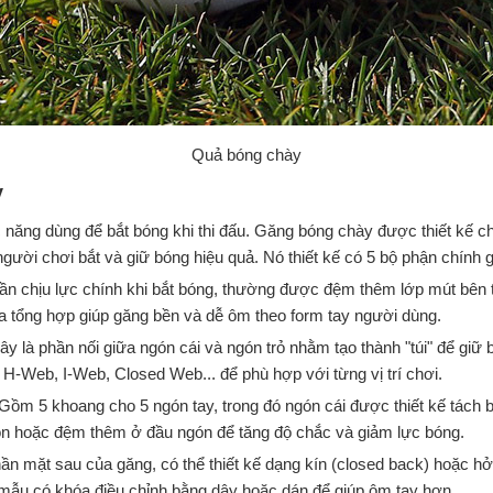
Quả bóng chày
y
năng dùng để bắt bóng khi thi đấu. Găng bóng chày được thiết kế ch
người chơi bắt và giữ bóng hiệu quả. Nó thiết kế có 5 bộ phận chính 
hần chịu lực chính khi bắt bóng, thường được đệm thêm lớp mút bên 
da tổng hợp giúp găng bền và dễ ôm theo form tay người dùng.
Đây là phần nối giữa ngón cái và ngón trỏ nhằm tạo thành "túi" để giữ 
H-Web, I-Web, Closed Web... để phù hợp với từng vị trí chơi.
 Gồm 5 khoang cho 5 ngón tay, trong đó ngón cái được thiết kế tách biệ
ón hoặc đệm thêm ở đầu ngón để tăng độ chắc và giảm lực bóng.
hần mặt sau của găng, có thể thiết kế dạng kín (closed back) hoặc h
mẫu có khóa điều chỉnh bằng dây hoặc dán để giúp ôm tay hơn.