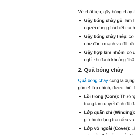
Về chất liệu, gậy bóng chày 
Gậy bóng chày gỗ
: làm 
người dùng phải biết cách
Gậy bóng chày thép
: có
như đánh mạnh và độ bền
Gậy hợp kim nhôm
: có 
nghỉ khi đánh khoảng 150 
2. Quả bóng chày
Quả bóng chày
cũng là dụng
gồm 4 lớp chính, được thiết
Lõi trong (Core)
: Thường
trung tâm quyết định độ đ
Lớp quấn chỉ (Winding)
giữ hình dạng tròn đều và
Lớp vỏ ngoài (Cover)
: L