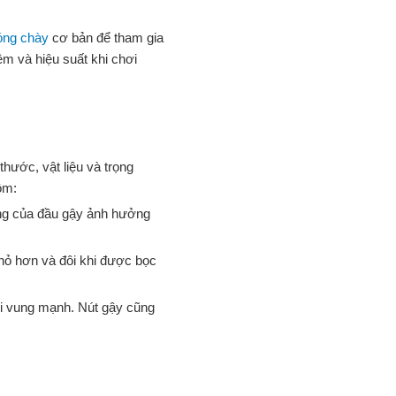
óng chày
cơ bản để tham gia
m và hiệu suất khi chơi
hước, vật liệu và trọng
ồm:
rộng của đầu gậy ảnh hưởng
hỏ hơn và đôi khi được bọc
khi vung mạnh. Nút gậy cũng