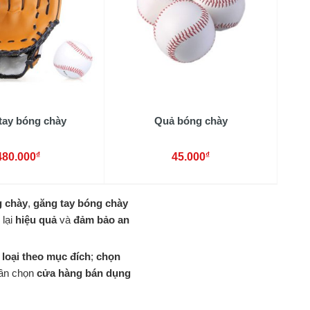
tay bóng chày
Quả bóng chày
₫
₫
480.000
45.000
g chày
,
găng tay bóng chày
 lại
hiệu quả
và
đảm bảo an
loại theo mục đích
;
chọn
cần chọn
cửa hàng bán dụng