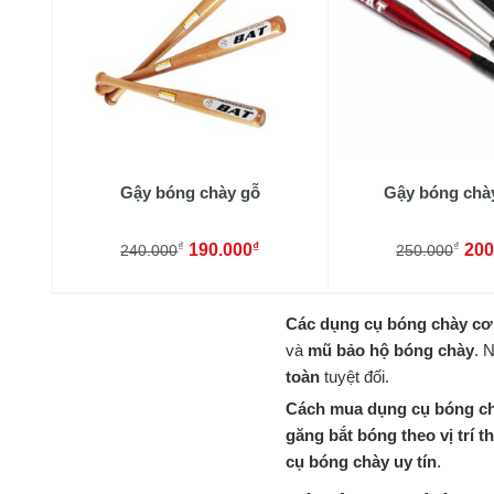
Gậy bóng chày gỗ
Gậy bóng chà
₫
₫
₫
190.000
200
240.000
250.000
Các dụng cụ bóng chày cơ
và
mũ bảo hộ bóng chày
. 
toàn
tuyệt đối.
Cách mua dụng cụ bóng c
găng bắt bóng theo vị trí th
cụ bóng chày uy tín
.