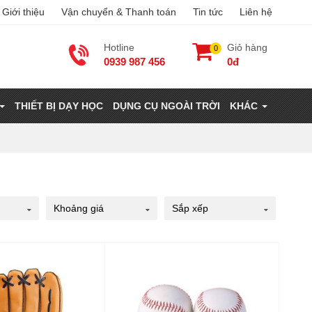
Giới thiệu
Vận chuyển & Thanh toán
Tin tức
Liên hệ
Hotline
Giỏ hàng
0
0939 987 456
0đ
THIẾT BỊ DẠY HỌC
DỤNG CỤ NGOÀI TRỜI
KHÁC
Khoảng giá
Sắp xếp