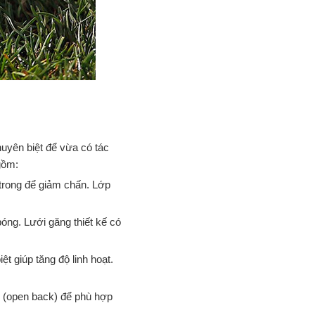
uyên biệt để vừa có tác
gồm:
trong để giảm chấn. Lớp
bóng. Lưới găng thiết kế có
t giúp tăng độ linh hoạt.
ở (open back) để phù hợp