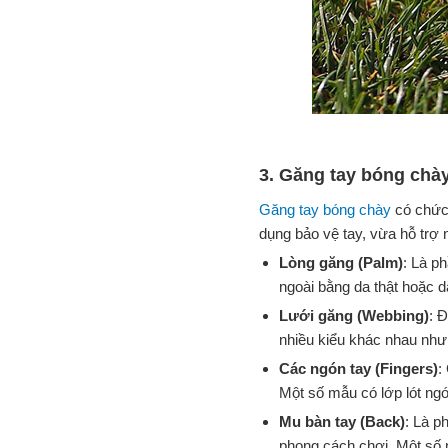
3. Găng tay bóng chà
Găng tay bóng chày
có chức 
dụng bảo vệ tay, vừa hỗ trợ 
Lòng găng (Palm)
: Là p
ngoài bằng da thật hoặc 
Lưới găng (Webbing)
: 
nhiều kiểu khác nhau như 
Các ngón tay (Fingers)
:
Một số mẫu có lớp lót ng
Mu bàn tay (Back)
: Là p
phong cách chơi. Một số 