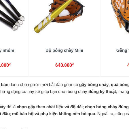
y nhôm
Bộ bóng chày Mini
Găng 
₫
₫
.000
640.000
 bản
dành cho người mới bắt đầu gồm có
gậy bóng chày
,
quả bón
Những dụng cụ này sẽ giúp bạn chơi bóng chày
đúng kỹ thuật
, mang
hày
đó là
chọn gậy theo chất liệu và độ dài
;
chọn bóng chày đúng 
i đấu
;
mũ bảo hộ và phụ kiện không nên bỏ qua
. Ngoài ra, cũng 