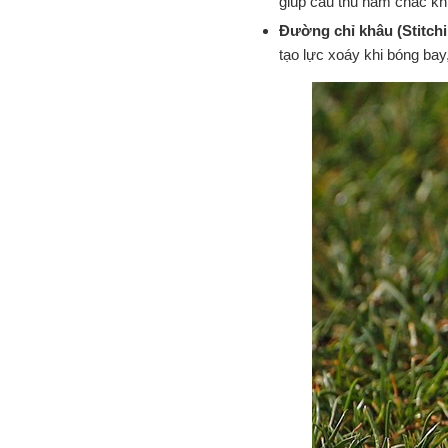
giúp cầu thủ nắm chắc kh
Đường chỉ khâu (Stitchi
tạo lực xoáy khi bóng bay