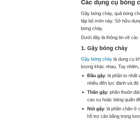
Các dụng cụ bóng 
Gậy bóng chày, quả bóng ch
tập bộ môn này. Sở hữu dụng
bóng chày.
Dưới đây là thông tin về cá
1. Gậy bóng chày
Gậy bóng chày
là dụng cụ kh
lượng khác nhau. Tuy nhiên,
Đầu gậy
: là phần to nhấ
nhiều đến lực đánh và độ
Thân gậy
: phần thuôn dà
cao su hoặc băng quấn để
Nút gậy
: là phần chặn ở 
hỗ trợ cân bằng trọng lượ