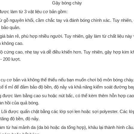
Gậy bóng chày
được làm từ 3 vật liệu cơ bản gồm:
từ gỗ nguyên khối, cầm chắc tay và đánh bóng chính xác. Tuy nhiên,
 bảo quản.
 giá bán rẻ, phù hợp nhiều người. Tuy nhiên, gậy làm từ chất liệu nà
 không cao.
độ cứng cao, nhẹ tay và dễ điều khiển hơn. Tuy nhiên, gậy hợp kim kh
- 200 lượt.
 cụ cơ bản và không thể thiếu nếu bạn muốn chơi bộ môn bóng chày
 kế tỉ mỉ để đảm bảo độ bền, độ nảy và khả năng kiểm soát đường ba
 được làm bằng cao su hoặc nút bấc, có thể kèm thêm hỗn hợp cao 
àn hồi của quả bóng.
: Lõi được quấn chặt bằng các lớp sợi len hoặc sợi polyester. Các lớ
 tăng độ bền, độ nảy.
àm từ hai mảnh da (da bò hoặc da tổng hợp), khâu lại thành hình cầ