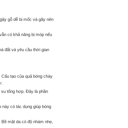
 gậy gỗ dễ bị mốc và gãy nên
y vẫn có khả năng bị móp nếu
á đắt và yêu cầu thời gian
. Cấu tạo của quả bóng chày
y:
su tổng hợp. Đây là phần
p này có tác dụng giúp bóng
u. Bề mặt da có độ nhám nhẹ,