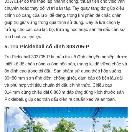
303701-P có thể tháo lắp nhanh chóng, thuận tiện cho việc vận
chuyển hoặc thay đổi vị trí sân tập. Tay quay tăng đơ giúp điều
chỉnh độ căng của lưới dễ dàng, trong khi phần đế chắc chắn
giúp trụ giữ vững trong quá trình sử dụng. Đây là lựa chọn lý
tưởng cho các câu lạc bộ, trường học hoặc sân thi đấu cần sự
linh hoạt và tiện lợi.
5. Trụ Pickleball cố định 303705-P
Trụ Pickleball 303705‑P là mẫu trụ cố định chuyên nghiệp, được
thiết kế để chôn nòng xuống nền sân, mang lại độ vững chắc và
ổn định cao trong thi đấu. Sản phẩm sử dụng thép hộp vuông
80×80 mm sơn tĩnh điện, chống gỉ tốt, đảm bảo độ bền lâu dài
và phù hợp với tiêu chuẩn thi đấu chính thức. Chiều cao
914 mm cùng chiều dài 6.868 m đáp ứng đúng kích thước sân
Pickleball, giúp các trận đấu diễn ra chuẩn xác và an toàn.