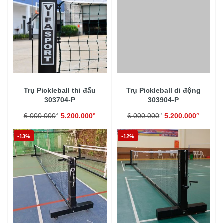
Trụ Pickleball thi đấu
Trụ Pickleball di động
303704-P
303904‑P
₫
₫
₫
₫
6.000.000
5.200.000
6.000.000
5.200.000
-13%
-12%