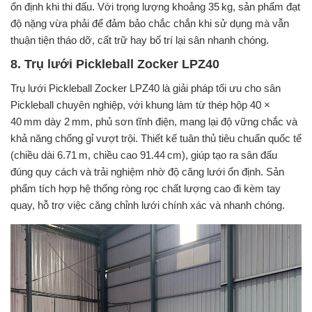
ổn định khi thi đấu. Với trọng lượng khoảng 35 kg, sản phẩm đạt
độ nặng vừa phải để đảm bảo chắc chắn khi sử dụng mà vẫn
thuận tiện tháo dỡ, cất trữ hay bố trí lại sân nhanh chóng.
8. Trụ lưới Pickleball Zocker LPZ40
Trụ lưới Pickleball Zocker LPZ40 là giải pháp tối ưu cho sân
Pickleball chuyên nghiệp, với khung làm từ thép hộp 40 ×
40 mm dày 2 mm, phủ sơn tĩnh điện, mang lại độ vững chắc và
khả năng chống gỉ vượt trội. Thiết kế tuân thủ tiêu chuẩn quốc tế
(chiều dài 6.71 m, chiều cao 91.44 cm), giúp tạo ra sân đấu
đúng quy cách và trải nghiệm nhờ độ căng lưới ổn định. Sản
phẩm tích hợp hệ thống ròng rọc chất lượng cao đi kèm tay
quay, hỗ trợ việc căng chỉnh lưới chính xác và nhanh chóng.