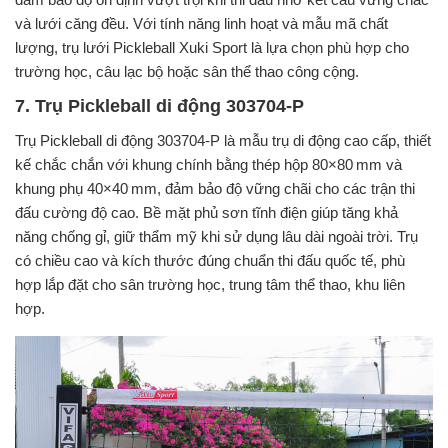
và lưới căng đều. Với tính năng linh hoạt và mẫu mã chất
lượng, trụ lưới Pickleball Xuki Sport là lựa chọn phù hợp cho
trường học, câu lạc bộ hoặc sân thể thao công cộng.
7. Trụ Pickleball di động 303704-P
Trụ Pickleball di động 303704-P là mẫu trụ di động cao cấp, thiết
kế chắc chắn với khung chính bằng thép hộp 80×80 mm và
khung phụ 40×40 mm, đảm bảo độ vững chãi cho các trận thi
đấu cường độ cao. Bề mặt phủ sơn tĩnh điện giúp tăng khả
năng chống gỉ, giữ thẩm mỹ khi sử dụng lâu dài ngoài trời. Trụ
có chiều cao và kích thước đúng chuẩn thi đấu quốc tế, phù
hợp lắp đặt cho sân trường học, trung tâm thể thao, khu liên
hợp.