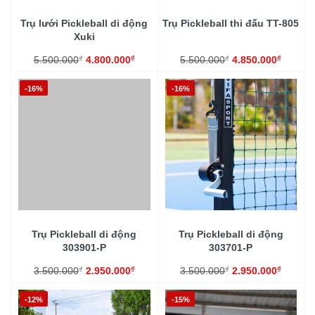
Trụ lưới Pickleball di động
Trụ Pickleball thi đấu TT-805
Xuki
₫
₫
₫
₫
5.500.000
4.800.000
5.500.000
4.850.000
-16%
-16%
Trụ Pickleball di động
Trụ Pickleball di động
303901-P
303701-P
₫
₫
₫
₫
3.500.000
2.950.000
3.500.000
2.950.000
-12%
-15%