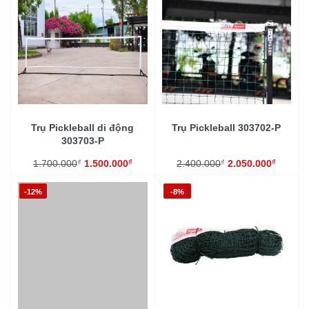
Trụ Pickleball di động
Trụ Pickleball 303702-P
303703‑P
₫
₫
₫
₫
1.700.000
1.500.000
2.400.000
2.050.000
-12%
-8%