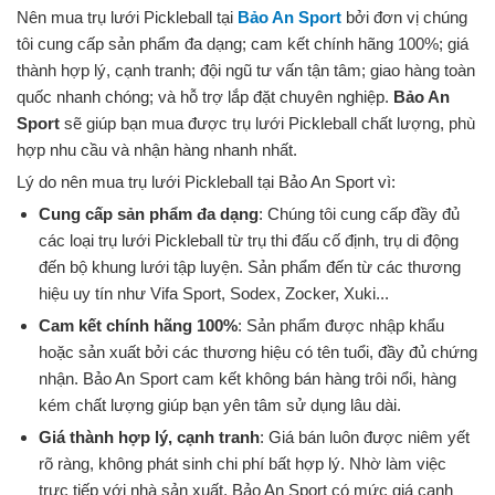
Nên mua trụ lưới Pickleball tại
Bảo An Sport
bởi đơn vị chúng
tôi cung cấp sản phẩm đa dạng; cam kết chính hãng 100%; giá
thành hợp lý, cạnh tranh; đội ngũ tư vấn tận tâm; giao hàng toàn
quốc nhanh chóng; và hỗ trợ lắp đặt chuyên nghiệp.
Bảo An
Sport
sẽ giúp bạn mua được trụ lưới Pickleball chất lượng, phù
hợp nhu cầu và nhận hàng nhanh nhất.
Lý do nên mua trụ lưới Pickleball tại Bảo An Sport vì:
Cung cấp sản phẩm đa dạng
: Chúng tôi cung cấp đầy đủ
các loại trụ lưới Pickleball từ trụ thi đấu cố định, trụ di động
đến bộ khung lưới tập luyện. Sản phẩm đến từ các thương
hiệu uy tín như Vifa Sport, Sodex, Zocker, Xuki...
Cam kết chính hãng 100%
: Sản phẩm được nhập khẩu
hoặc sản xuất bởi các thương hiệu có tên tuổi, đầy đủ chứng
nhận. Bảo An Sport cam kết không bán hàng trôi nổi, hàng
kém chất lượng giúp bạn yên tâm sử dụng lâu dài.
Giá thành hợp lý, cạnh tranh
: Giá bán luôn được niêm yết
rõ ràng, không phát sinh chi phí bất hợp lý. Nhờ làm việc
trực tiếp với nhà sản xuất, Bảo An Sport có mức giá cạnh