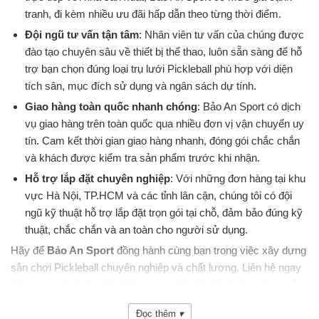
tranh, đi kèm nhiều ưu đãi hấp dẫn theo từng thời điểm.
Đội ngũ tư vấn tận tâm
: Nhân viên tư vấn của chúng được
đào tạo chuyên sâu về thiết bị thể thao, luôn sẵn sàng để hỗ
trợ bạn chọn đúng loại trụ lưới Pickleball phù hợp với diện
tích sân, mục đích sử dụng và ngân sách dự tính.
Giao hàng toàn quốc nhanh chóng
: Bảo An Sport có dịch
vụ giao hàng trên toàn quốc qua nhiều đơn vị vận chuyển uy
tín. Cam kết thời gian giao hàng nhanh, đóng gói chắc chắn
và khách được kiểm tra sản phẩm trước khi nhận.
Hỗ trợ lắp đặt chuyên nghiệp
: Với những đơn hàng tại khu
vực Hà Nội, TP.HCM và các tỉnh lân cận, chúng tôi có đội
ngũ kỹ thuật hỗ trợ lắp đặt trọn gói tại chỗ, đảm bảo đúng kỹ
thuật, chắc chắn và an toàn cho người sử dụng.
Hãy để
Bảo An Sport
đồng hành cùng bạn trong việc xây dựng
sân chơi Pickleball chuyên nghiệp và chất lượng. Liên hệ ngay
hôm nay với chúng tôi để được tư vấn chi tiết và lựa chọn mẫu
trụ lưới Pickleball
phù hợp nhất với nhu cầu của bạn!
Đọc thêm
▾