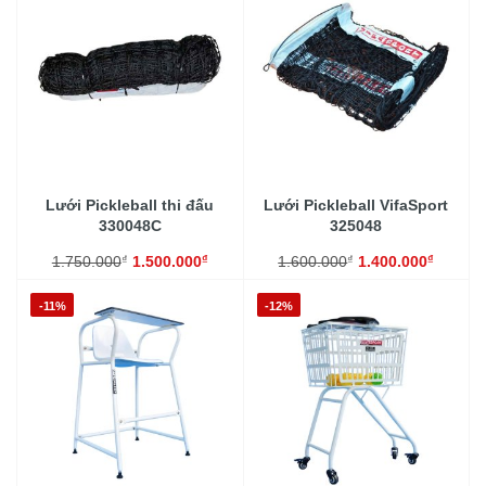
Lưới Pickleball thi đấu
Lưới Pickleball VifaSport
330048C
325048
₫
₫
₫
₫
1.750.000
1.500.000
1.600.000
1.400.000
-11%
-12%