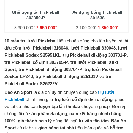
Ghế trọng tài Pickleball
Xe đựng bóng Pickleball
302359-P
301538
₫
₫
₫
₫
3.300.000
2.950.000
2.100.000
1.850.000
10 mẫu trụ lưới Pickleball
tiêu chuẩn dùng cho tập luyện và thi
đấu gồm
lưới Pickleball 316046
,
lưới Pickleball 330048
,
lưới
Pickleball Sodex S25951KL
,
trụ Pickleball di động 303701-P
,
trụ Pickleball cố định 303705-P
,
trụ lưới Pickleball Xuki
Sport
,
trụ Pickleball di động 303704-P
,
trụ lưới Pickleball
Zocker LPZ40
,
trụ Pickleball di động S25101V
và
trụ
Pickleball Sodex S26222V
.
Bảo An Sport
là địa chỉ uy tín chuyên cung cấp
trụ lưới
Pickleball
chính hãng, từ
trụ lưới cố định
đến
di động
, phục
vụ tốt cả nhu cầu
luyện tập
lẫn
thi đấu
chuyên nghiệp. Đơn vị
chúng tôi có
sản phẩm đa dạng
,
cam kết hàng chính hãng
100%
,
giá thành hợp lý
cùng đội ngũ
tư vấn tận tâm
.
Bảo An
Sport
có dịch vụ
giao hàng tại nhà
trên toàn quốc và
hỗ trợ