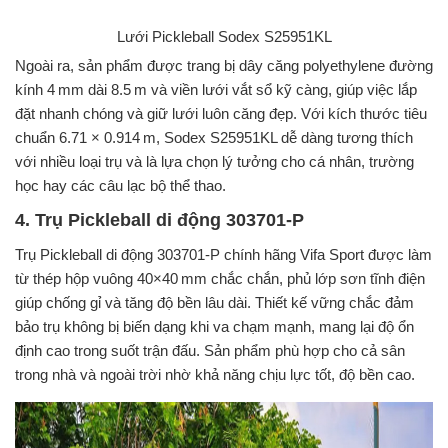
Lưới Pickleball Sodex S25951KL
Ngoài ra, sản phẩm được trang bị dây căng polyethylene đường
kính 4 mm dài 8.5 m và viền lưới vắt sổ kỹ càng, giúp việc lắp
đặt nhanh chóng và giữ lưới luôn căng đẹp. Với kích thước tiêu
chuẩn 6.71 × 0.914 m, Sodex S25951KL dễ dàng tương thích
với nhiều loại trụ và là lựa chọn lý tưởng cho cá nhân, trường
học hay các câu lạc bộ thể thao.
4. Trụ Pickleball di động 303701-P
Trụ Pickleball di động 303701‑P chính hãng Vifa Sport được làm
từ thép hộp vuông 40×40 mm chắc chắn, phủ lớp sơn tĩnh điện
giúp chống gỉ và tăng độ bền lâu dài. Thiết kế vững chắc đảm
bảo trụ không bị biến dạng khi va chạm mạnh, mang lại độ ổn
định cao trong suốt trận đấu. Sản phẩm phù hợp cho cả sân
trong nhà và ngoài trời nhờ khả năng chịu lực tốt, độ bền cao.