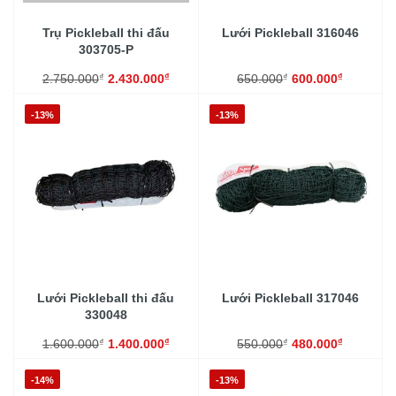
Trụ Pickleball thi đấu
Lưới Pickleball 316046
303705-P
₫
₫
₫
₫
2.750.000
2.430.000
650.000
600.000
-13%
-13%
Lưới Pickleball thi đấu
Lưới Pickleball 317046
330048
₫
₫
₫
₫
1.600.000
1.400.000
550.000
480.000
-14%
-13%