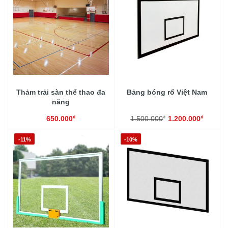
Thảm trải sàn thể thao đa
Bảng bóng rổ Việt Nam
năng
₫
₫
₫
650.000
1.500.000
1.200.000
-11%
-10%