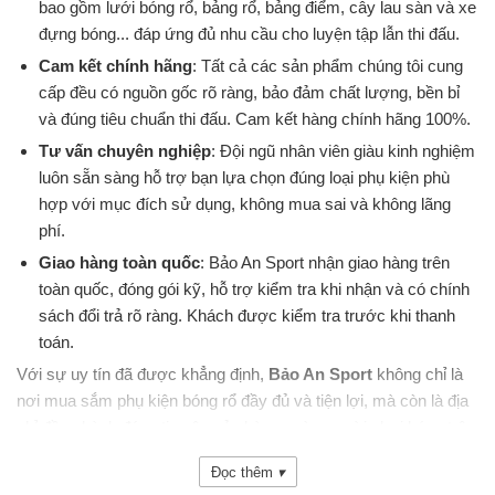
bao gồm lưới bóng rổ, bảng rổ, bảng điểm, cây lau sàn và xe
đựng bóng... đáp ứng đủ nhu cầu cho luyện tập lẫn thi đấu.
Cam kết chính hãng
: Tất cả các sản phẩm chúng tôi cung
cấp đều có nguồn gốc rõ ràng, bảo đảm chất lượng, bền bỉ
và đúng tiêu chuẩn thi đấu. Cam kết hàng chính hãng 100%.
Tư vấn chuyên nghiệp
: Đội ngũ nhân viên giàu kinh nghiệm
luôn sẵn sàng hỗ trợ bạn lựa chọn đúng loại phụ kiện phù
hợp với mục đích sử dụng, không mua sai và không lãng
phí.
Giao hàng toàn quốc
: Bảo An Sport nhận giao hàng trên
toàn quốc, đóng gói kỹ, hỗ trợ kiểm tra khi nhận và có chính
sách đổi trả rõ ràng. Khách được kiểm tra trước khi thanh
toán.
Với sự uy tín đã được khẳng định,
Bảo An Sport
không chỉ là
nơi mua sắm phụ kiện bóng rổ đầy đủ và tiện lợi, mà còn là địa
chỉ đồng hành đáng tin cậy của hàng ngàn người chơi bóng trên
khắp cả nước.
Đọc thêm
▾