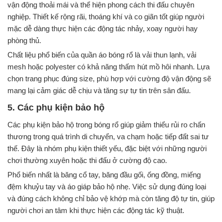
vận động thoải mái và thể hiện phong cách thi đấu chuyên
nghiệp. Thiết kế rộng rãi, thoáng khí và co giãn tốt giúp người
mặc dễ dàng thực hiện các động tác nhảy, xoay người hay
phòng thủ.
Chất liệu phổ biến của quần áo bóng rổ là vải thun lạnh, vải
mesh hoặc polyester có khả năng thấm hút mồ hôi nhanh. Lựa
chọn trang phục đúng size, phù hợp với cường độ vận động sẽ
mang lại cảm giác dễ chịu và tăng sự tự tin trên sân đấu.
5. Các phụ kiện bảo hộ
Các phụ kiện bảo hộ trong bóng rổ giúp giảm thiểu rủi ro chấn
thương trong quá trình di chuyển, va chạm hoặc tiếp đất sai tư
thế. Đây là nhóm phụ kiện thiết yếu, đặc biệt với những người
chơi thường xuyên hoặc thi đấu ở cường độ cao.
Phổ biến nhất là băng cổ tay, băng đầu gối, ống đồng, miếng
đệm khuỷu tay và áo giáp bảo hộ nhẹ. Việc sử dụng đúng loại
và đúng cách không chỉ bảo vệ khớp mà còn tăng độ tự tin, giúp
người chơi an tâm khi thực hiện các động tác kỹ thuật.