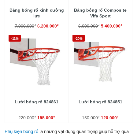
Bảng bóng rổ kính cường
Bảng bóng rổ Composite
lực
Vifa Sport
₫
₫
₫
₫
7.000.000
6.200.000
6.000.000
5.400.000
-11%
-20%
Lưới bóng rổ 824861
Lưới bóng rổ 824851
₫
₫
₫
₫
220.000
195.000
150.000
120.000
Phụ kiện bóng rổ
là những vật dụng quan trọng giúp hỗ trợ quá