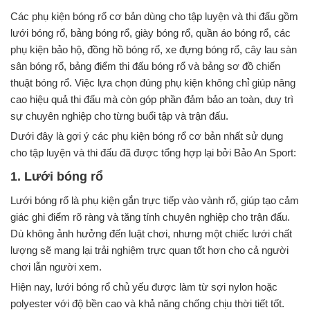
Các phụ kiện bóng rổ cơ bản dùng cho tập luyện và thi đấu gồm
lưới bóng rổ, bảng bóng rổ, giày bóng rổ, quần áo bóng rổ, các
phụ kiện bảo hộ, đồng hồ bóng rổ, xe đựng bóng rổ, cây lau sàn
sân bóng rổ, bảng điểm thi đấu bóng rổ và bảng sơ đồ chiến
thuật bóng rổ. Việc lựa chọn đúng phụ kiện không chỉ giúp nâng
cao hiệu quả thi đấu mà còn góp phần đảm bảo an toàn, duy trì
sự chuyên nghiệp cho từng buổi tập và trận đấu.
Dưới đây là gợi ý các phụ kiện bóng rổ cơ bản nhất sử dụng
cho tập luyện và thi đấu đã được tổng hợp lại bởi Bảo An Sport:
1. Lưới bóng rổ
Lưới bóng rổ là phụ kiện gắn trực tiếp vào vành rổ, giúp tạo cảm
giác ghi điểm rõ ràng và tăng tính chuyên nghiệp cho trận đấu.
Dù không ảnh hưởng đến luật chơi, nhưng một chiếc lưới chất
lượng sẽ mang lại trải nghiệm trực quan tốt hơn cho cả người
chơi lẫn người xem.
Hiện nay, lưới bóng rổ chủ yếu được làm từ sợi nylon hoặc
polyester với độ bền cao và khả năng chống chịu thời tiết tốt.