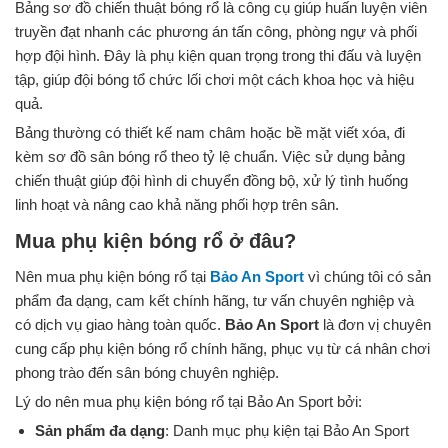
Bảng sơ đồ chiến thuật bóng rổ là công cụ giúp huấn luyện viên
truyền đạt nhanh các phương án tấn công, phòng ngự và phối
hợp đội hình. Đây là phụ kiện quan trọng trong thi đấu và luyện
tập, giúp đội bóng tổ chức lối chơi một cách khoa học và hiệu
quả.
Bảng thường có thiết kế nam châm hoặc bề mặt viết xóa, đi
kèm sơ đồ sân bóng rổ theo tỷ lệ chuẩn. Việc sử dụng bảng
chiến thuật giúp đội hình di chuyển đồng bộ, xử lý tình huống
linh hoạt và nâng cao khả năng phối hợp trên sân.
Mua phụ kiện bóng rổ ở đâu?
Nên mua phụ kiện bóng rổ tại
Bảo An Sport
vì chúng tôi có sản
phẩm đa dạng, cam kết chính hãng, tư vấn chuyên nghiệp và
có dịch vụ giao hàng toàn quốc.
Bảo An Sport
là đơn vị chuyên
cung cấp phụ kiện bóng rổ chính hãng, phục vụ từ cá nhân chơi
phong trào đến sân bóng chuyên nghiệp.
Lý do nên mua phụ kiện bóng rổ tại Bảo An Sport bởi:
Sản phẩm đa dạng
: Danh mục phụ kiện tại Bảo An Sport