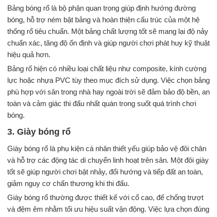
Bảng bóng rổ là bộ phận quan trọng giúp định hướng đường
bóng, hỗ trợ ném bật bảng và hoàn thiện cấu trúc của một hệ
thống rổ tiêu chuẩn. Một bảng chất lượng tốt sẽ mang lại độ nảy
chuẩn xác, tăng độ ổn định và giúp người chơi phát huy kỹ thuật
hiệu quả hơn.
Bảng rổ hiện có nhiều loại chất liệu như composite, kính cường
lực hoặc nhựa PVC tùy theo mục đích sử dụng. Việc chọn bảng
phù hợp với sân trong nhà hay ngoài trời sẽ đảm bảo độ bền, an
toàn và cảm giác thi đấu nhất quán trong suốt quá trình chơi
bóng.
3. Giày bóng rổ
Giày bóng rổ là phụ kiện cá nhân thiết yếu giúp bảo vệ đôi chân
và hỗ trợ các động tác di chuyển linh hoạt trên sân. Một đôi giày
tốt sẽ giúp người chơi bật nhảy, đổi hướng và tiếp đất an toàn,
giảm nguy cơ chấn thương khi thi đấu.
Giày bóng rổ thường được thiết kế với cổ cao, đế chống trượt
và đệm êm nhằm tối ưu hiệu suất vận động. Việc lựa chọn đúng