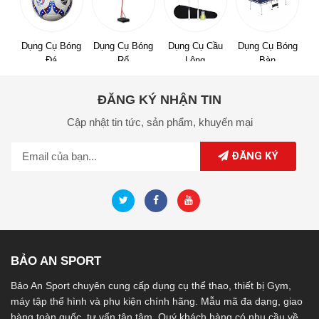
Dụng Cụ Bóng
Dụng Cụ Bóng
Dụng Cụ Cầu
Dụng Cụ Bóng
Đá
Rổ
Lông
Bàn
ĐĂNG KÝ NHẬN TIN
Cập nhật tin tức,
sản phẩm,
khuyến mại
ĐĂNG KÝ
BẢO AN SPORT
Bảo An Sport chuyên cung cấp dụng cụ thể thao, thiết bị Gym,
máy tập thể hình và phụ kiện chính hãng. Mẫu mã đa dạng, giao
hàng toàn quốc, tư vấn tận tâm. Quý khách hàng có nhu cầu về