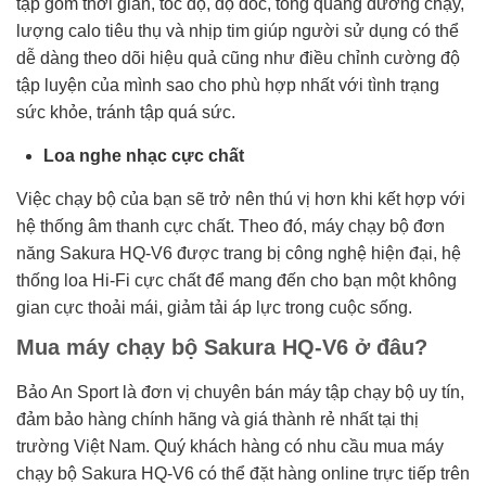
tập gồm thời gian, tốc độ, độ dốc, tổng quãng đường chạy,
lượng calo tiêu thụ và nhịp tim giúp người sử dụng có thể
dễ dàng theo dõi hiệu quả cũng như điều chỉnh cường độ
tập luyện của mình sao cho phù hợp nhất với tình trạng
sức khỏe, tránh tập quá sức.
Loa nghe nhạc cực chất
Việc chạy bộ của bạn sẽ trở nên thú vị hơn khi kết hợp với
hệ thống âm thanh cực chất. Theo đó, máy chạy bộ đơn
năng Sakura HQ-V6 được trang bị công nghệ hiện đại, hệ
thống loa Hi-Fi cực chất để mang đến cho bạn một không
gian cực thoải mái, giảm tải áp lực trong cuộc sống.
Mua máy chạy bộ Sakura HQ-V6 ở đâu?
Bảo An Sport là đơn vị chuyên bán máy tập chạy bộ uy tín,
đảm bảo hàng chính hãng và giá thành rẻ nhất tại thị
trường Việt Nam. Quý khách hàng có nhu cầu mua máy
chạy bộ Sakura HQ-V6 có thể đặt hàng online trực tiếp trên