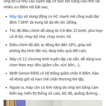
ứng tốt cả nhu cầu luyện tập cơ bản lẫn nâng cao nhờ rất
nhiều ưu điểm nổi bật sau:
Máy tập
sử dụng động cơ AC mạnh mẽ công suất đạt
đỉnh 7.0HP, tải trọng tối đa lên tới 180kg.
Tốc độ điều chỉnh dễ dàng từ 0.8 đến 22 km/h, phù hợp
cả đi bộ, chạy bộ nhẹ, chạy nước rút.
Điều chỉnh độ dốc tự động lên đến 18%, giúp mô
phỏng địa hình đồi núi, tăng hiệu quả đốt calo.
Máy có 12 chương trình luyện tập cài sẵn, dễ dàng lựa
chọn theo mục tiêu (giảm cân, sức bền,...).
Mofit Senior 6900 có hệ thống giảm chấn 8 điểm, bảo
vệ khớp gối và hạn chế chấn thương khi tập.
Ngoài ra, máy còn có tính năng đo nhịp tim bằng cảm
biến tay, hiển thị thông số calo, tốc độ, quãng đường...