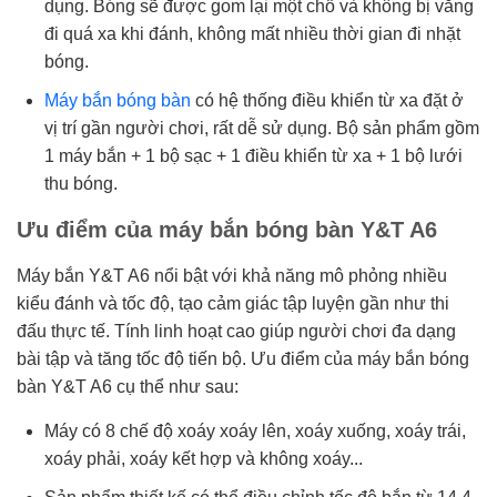
dụng. Bóng sẽ được gom lại một chỗ và không bị văng
đi quá xa khi đánh, không mất nhiều thời gian đi nhặt
bóng.
Máy bắn bóng bàn
có hệ thống điều khiển từ xa đặt ở
vị trí gần người chơi, rất dễ sử dụng. Bộ sản phẩm gồm
1 máy bắn + 1 bộ sạc + 1 điều khiển từ xa + 1 bộ lưới
thu bóng.
Ưu điểm của máy bắn bóng bàn Y&T A6
Máy bắn Y&T A6 nổi bật với khả năng mô phỏng nhiều
kiểu đánh và tốc độ, tạo cảm giác tập luyện gần như thi
đấu thực tế. Tính linh hoạt cao giúp người chơi đa dạng
bài tập và tăng tốc độ tiến bộ. Ưu điểm của máy bắn bóng
bàn Y&T A6 cụ thể như sau:
Máy có 8 chế độ xoáy xoáy lên, xoáy xuống, xoáy trái,
xoáy phải, xoáy kết hợp và không xoáy...