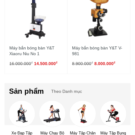
Máy bắn bóng bàn Y&T
Máy bắn bóng bàn Y&T V-
Xiaoru Niu No 1
981
₫
₫
₫
₫
16.000.000
14.500.000
8.900.000
8.000.000
Sản phẩm
Theo Danh mục
Xe Đạp Tập
Máy Chạy Bộ
Máy Tập Chân
Máy Tập Bụng