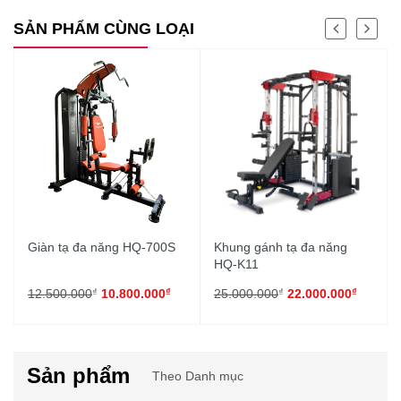
SẢN PHẨM CÙNG LOẠI
Giàn tạ đa năng HQ-700S
Khung gánh tạ đa năng
HQ-K11
₫
₫
₫
₫
12.500.000
10.800.000
25.000.000
22.000.000
Sản phẩm
Theo Danh mục