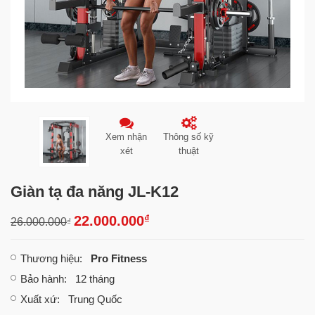
Xem nhận
Thông số kỹ
xét
thuật
Giàn tạ đa năng JL-K12
₫
22.000.000
26.000.000
₫
Thương hiệu
:
Pro Fitness
Bảo hành
: 12 tháng
Xuất xứ
: Trung Quốc