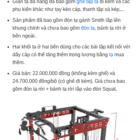
Giàn tạ đa năng đã bao gồm
ghế tập tạ
đi kèm và các
phụ kiện khác như tay kéo cáp, thanh tập xà kép,...
Sản phẩm đã bao gồm đòn tạ gánh Smith lắp lên
khung chính và chưa bao gồm
đòn tạ
, bánh tạ rời ở
bên ngoài.
Hai khối tạ ở hai bên dùng cho các bài tập kết nối với
dây cáp có thể tăng thêm trọng lượng bằng
tạ
mua
thêm.
Giá bán: 22.000.000 đồng (không kèm ghế) và
24.700.000 đồng/bộ (có ghế đi kèm). Giá chưa bao
gồm đòn tạ rời + bánh tạ rời lắp vào đòn Squat.