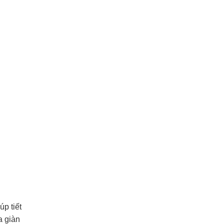
p tiết
a giàn