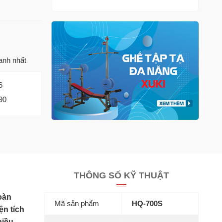
anh nhất
6
90
THÔNG SỐ KỸ THUẬT
oàn
Mã sản phẩm
HQ-700S
ện tích
hiều