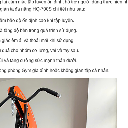
lại cảm giác tập luyện ổn định, hỗ trợ người dùng thực hiện nh
 giàn tạ đa năng HQ-700S chi tiết như sau:
ảm bảo độ ổn định cao khi tập luyện.
và tăng độ bền trong quá trình sử dụng.
giác êm ái và thoải mái khi sử dụng.
 quả cho nhóm cơ lưng, vai và tay sau.
đùi và tăng cường sức mạnh thân dưới.
trong phòng Gym gia đình hoặc không gian tập cá nhân.