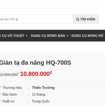
TÌM KIẾM
 CỤ VÕ THUẬT
DỤNG CỤ BÓNG BÀN
DỤNG CỤ BÓNG RỔ
Giàn tạ đa năng HQ-700S
₫
10.800.000
₫
12.500.000
Thương hiệu
:
Thiên Trường
Bảo hành
: 12 tháng
Xuất xứ
: Trung Quốc