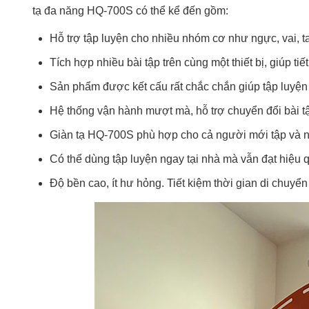
tạ đa năng HQ-700S có thể kể đến gồm:
Hỗ trợ tập luyện cho nhiều nhóm cơ như ngực, vai, ta
Tích hợp nhiều bài tập trên cùng một thiết bị, giúp tiế
Sản phẩm được kết cấu rất chắc chắn giúp tập luyện
Hệ thống vận hành mượt mà, hỗ trợ chuyển đổi bài tậ
Giàn tạ HQ-700S phù hợp cho cả người mới tập và 
Có thể dùng tập luyện ngay tại nhà mà vẫn đạt hiệu
Độ bền cao, ít hư hỏng. Tiết kiệm thời gian di chuyển v