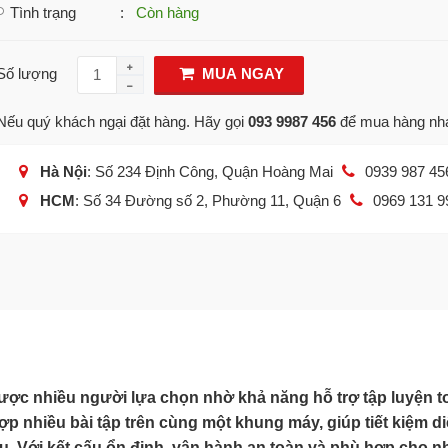
Tình trạng
:
Còn hàng
Số lượng
MUA NGAY
Nếu quý khách ngại đặt hàng. Hãy gọi
093 9987 456
để mua hàng nh
Hà Nội
: Số 234 Định Công, Quận Hoàng Mai
0939 987 45
HCM
: Số 34 Đường số 2, Phường 11, Quận 6
0969 131 9
 được nhiều người lựa chọn nhờ khả năng hỗ trợ tập luyện t
ợp nhiều bài tập trên cùng một khung máy, giúp tiết kiệm di
. Với kết cấu ổn định, vận hành an toàn và phù hợp cho n