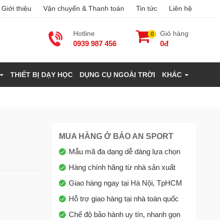
Giới thiệu
Vận chuyển & Thanh toán
Tin tức
Liên hệ
Hotline
Giỏ hàng
0
0939 987 456
0đ
THIẾT BỊ DẠY HỌC
DỤNG CỤ NGOÀI TRỜI
KHÁC
MUA HÀNG Ở BẢO AN SPORT
Mẫu mã đa dạng dễ dàng lựa chọn
Hàng chính hãng từ nhà sản xuất
Giao hàng ngay tại Hà Nội, TpHCM
Hỗ trợ giao hàng tại nhà toàn quốc
Chế độ bảo hành uy tín, nhanh gọn