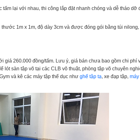
c tấm lại với nhau, thi công lắp đặt nhanh chóng và dễ tháo dỡ
 thước 1m x 1m, độ dày 3cm và được đóng gói bằng túi nilong,
ới giá 260.000 đồng/tấm. Lưu ý, giá bán chưa bao gồm chi phí 
 lót sàn tập võ tại các CLB võ thuật, phòng tập võ chuyên nghi
 Gym và kê các máy tập thể dục như
ghế tập tạ
, xe đạp tập,
máy