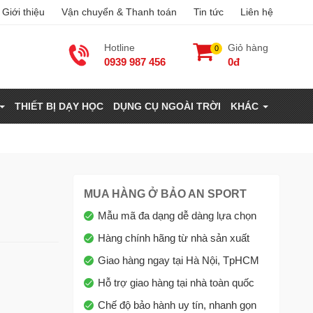
Giới thiệu
Vận chuyển & Thanh toán
Tin tức
Liên hệ
Hotline
Giỏ hàng
0
0939 987 456
0đ
THIẾT BỊ DẠY HỌC
DỤNG CỤ NGOÀI TRỜI
KHÁC
MUA HÀNG Ở BẢO AN SPORT
Mẫu mã đa dạng dễ dàng lựa chọn
Hàng chính hãng từ nhà sản xuất
Giao hàng ngay tại Hà Nội, TpHCM
Hỗ trợ giao hàng tại nhà toàn quốc
Chế độ bảo hành uy tín, nhanh gọn