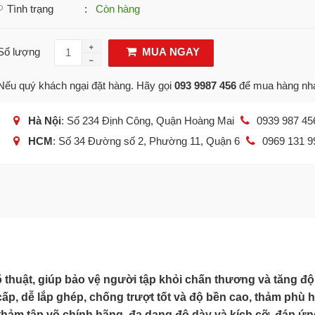
Tình trạng
:
Còn hàng
Số lượng
MUA NGAY
Nếu quý khách ngại đặt hàng. Hãy gọi
093 9987 456
để mua hàng nh
Hà Nội
: Số 234 Định Công, Quận Hoàng Mai
0939 987 45
HCM
: Số 34 Đường số 2, Phường 11, Quận 6
0969 131 9
 võ thuật, giúp bảo vệ người tập khỏi chấn thương và tăng đ
cấp, dễ lắp ghép, chống trượt tốt và độ bền cao, thảm phù 
 thảm tập võ chính hãng, đa dạng độ dày và kích cỡ, đáp ứn