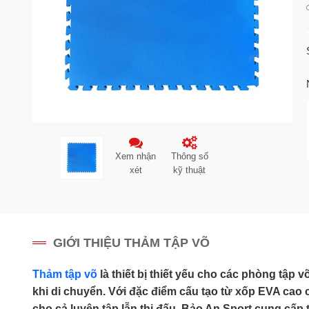
Xem nhận
Thông số
xét
kỹ thuật
GIỚI THIỆU THẢM TẬP VÕ
Thảm tập võ
là thiết bị thiết yếu cho các phòng tập
khi di chuyển. Với đặc điểm cấu tạo từ xốp EVA cao 
cho cả luyện tập lẫn thi đấu. Bảo An Sport cung cấp