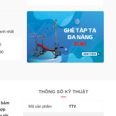
anh nhất
6
90
THÔNG SỐ KỸ THUẬT
ộ bám
Mã sản phẩm
TTV
hợp
g tốt