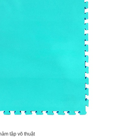
hảm tập võ thuật