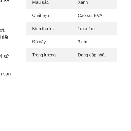
Màu sắc
Xanh
Chất liệu
Cao su, EVA
Kích thước
1m x 1m
ơi,
tiết
Độ dày
3 cm
Trọng lượng
Đang cập nhật
ời sử
n sàn