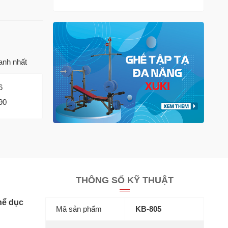
anh nhất
6
90
THÔNG SỐ KỸ THUẬT
hể dục
Mã sản phẩm
KB-805