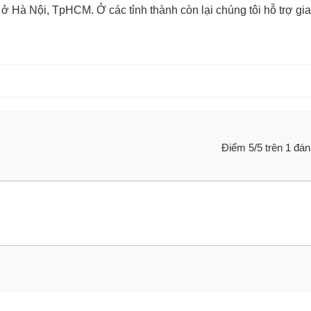
à ở Hà Nội, TpHCM. Ở các tỉnh thành còn lại chúng tôi hỗ trợ gi
Điểm
5
/5 trên
1
đán