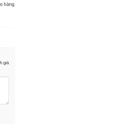
ao hàng
h giá