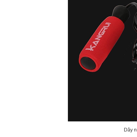
Dây n