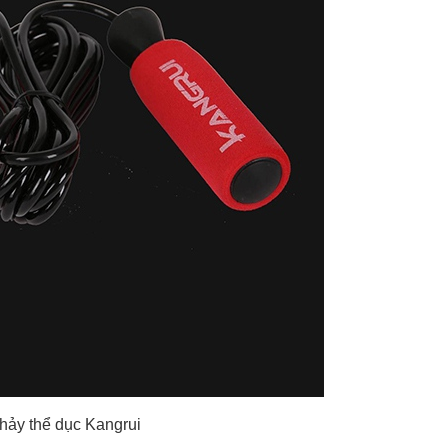
hảy thể dục Kangrui