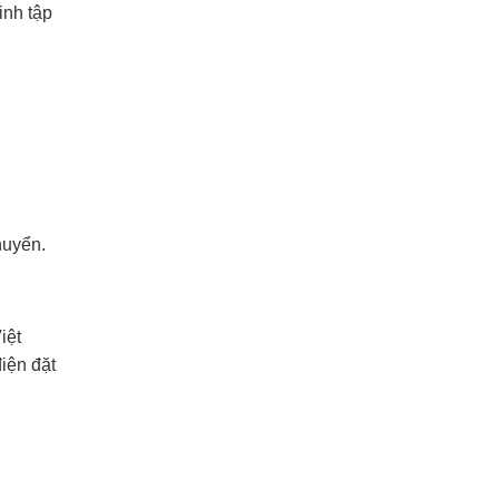
inh tập
huyển.
iệt
iện đặt