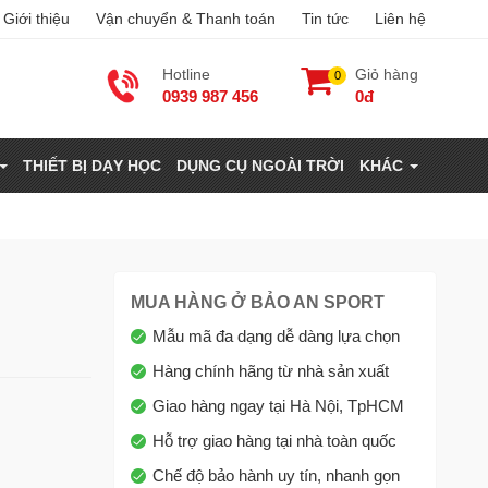
Giới thiệu
Vận chuyển & Thanh toán
Tin tức
Liên hệ
Hotline
Giỏ hàng
0
0939 987 456
0đ
THIẾT BỊ DẠY HỌC
DỤNG CỤ NGOÀI TRỜI
KHÁC
MUA HÀNG Ở BẢO AN SPORT
Mẫu mã đa dạng dễ dàng lựa chọn
Hàng chính hãng từ nhà sản xuất
Giao hàng ngay tại Hà Nội, TpHCM
Hỗ trợ giao hàng tại nhà toàn quốc
Chế độ bảo hành uy tín, nhanh gọn