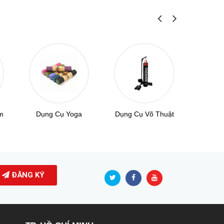
Dụng C
m
Dụng Cụ Yoga
Dụng Cụ Võ Thuật
ĐĂNG KÝ