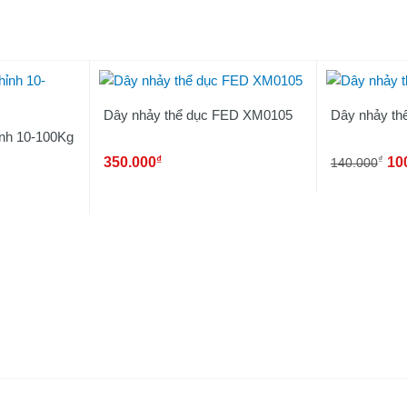
Dây nhảy thể dục FED XM0105
Dây nhảy thể
ỉnh 10-100Kg
₫
₫
350.000
10
140.000