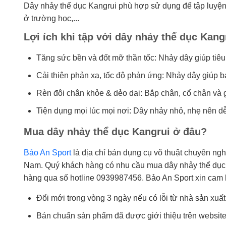
Dây nhảy thể dục Kangrui phù hợp sử dụng để tập luyện 
ở trường học,...
Lợi ích khi tập với dây nhảy thể dục Kang
Tăng sức bền và đốt mỡ thần tốc: Nhảy dây giúp tiêu
Cải thiện phản xạ, tốc độ phản ứng: Nhảy dây giúp bạ
Rèn đôi chân khỏe & dẻo dai: Bắp chân, cổ chân và g
Tiện dụng mọi lúc mọi nơi: Dây nhảy nhỏ, nhẹ nên dễ
Mua dây nhảy thể dục Kangrui ở đâu?
Bảo An Sport
là địa chỉ bán dụng cụ võ thuật chuyên nghi
Nam. Quý khách hàng có nhu cầu mua dây nhảy thể dục Ka
hàng qua số hotline 0939987456. Bảo An Sport xin cam 
Đổi mới trong vòng 3 ngày nếu có lỗi từ nhà sản xuất
Bán chuẩn sản phẩm đã được giới thiệu trên website 