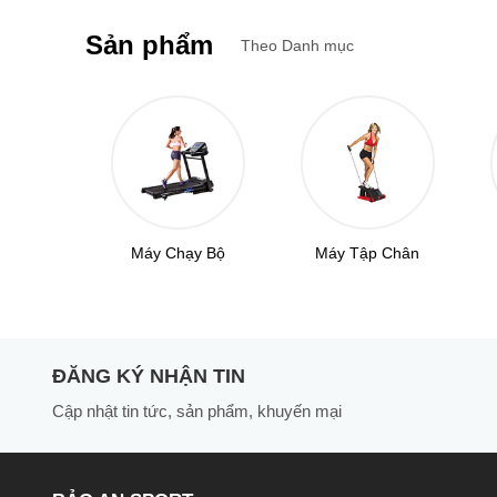
Sản phẩm
Theo Danh mục
 Tập
Máy Chạy Bộ
Máy Tập Chân
ĐĂNG KÝ NHẬN TIN
Cập nhật tin tức,
sản phẩm,
khuyến mại