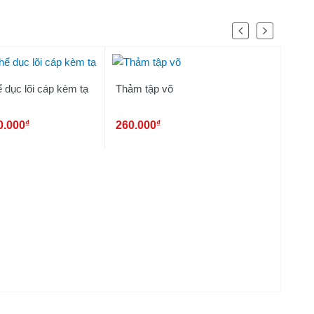
 dục lõi cáp kèm tạ
Thảm tập võ
Dây 
1223
₫
₫
0.000
260.000
490