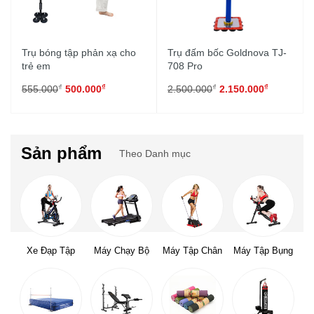
Trụ bóng tập phản xạ cho
Trụ đấm bốc Goldnova TJ-
trẻ em
708 Pro
₫
₫
₫
₫
555.000
500.000
2.500.000
2.150.000
Sản phẩm
Theo Danh mục
Xe Đạp Tập
Máy Chạy Bộ
Máy Tập Chân
Máy Tập Bụng