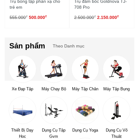
Trụ bóng tập phản xạ cho
Trụ đấm bốc Goldnova TJ-
trẻ em
708 Pro
₫
₫
₫
₫
555.000
500.000
2.500.000
2.150.000
Sản phẩm
Theo Danh mục
Xe Đạp Tập
Máy Chạy Bộ
Máy Tập Chân
Máy Tập Bụng
Thiết Bị Dạy
Dụng Cụ Tập
Dụng Cụ Yoga
Dụng Cụ Võ
Học
Gym
Thuật