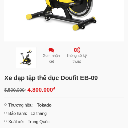
Xem nhận
Thông số kỹ
xét
thuật
Xe đạp tập thể dục Doufit EB-09
₫
4.800.000
5.500.000
₫
Thương hiệu
:
Tokado
Bảo hành
: 12 tháng
Xuất xứ
: Trung Quốc