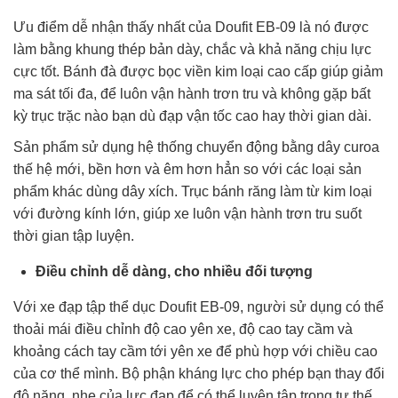
Ưu điểm dễ nhận thấy nhất của Doufit EB-09 là nó được
làm bằng khung thép bản dày, chắc và khả năng chịu lực
cực tốt. Bánh đà được bọc viền kim loại cao cấp giúp giảm
ma sát tối đa, để luôn vận hành trơn tru và không gặp bất
kỳ trục trặc nào bạn dù đạp vận tốc cao hay thời gian dài.
Sản phẩm sử dụng hệ thống chuyển động bằng dây curoa
thế hệ mới, bền hơn và êm hơn hẳn so với các loại sản
phẩm khác dùng dây xích. Trục bánh răng làm từ kim loại
với đường kính lớn, giúp xe luôn vận hành trơn tru suốt
thời gian tập luyện.
Điều chỉnh dễ dàng, cho nhiều đối tượng
Với xe đạp tập thể dục Doufit EB-09, người sử dụng có thể
thoải mái điều chỉnh độ cao yên xe, độ cao tay cầm và
khoảng cách tay cầm tới yên xe để phù hợp với chiều cao
của cơ thể mình. Bộ phận kháng lực cho phép bạn thay đổi
độ nặng, nhẹ của lực đạp để có thể luyện tập trong tư thế