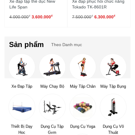
Xe đạp tập thể dục New
Xe đạp phục hồi chức năng
Life Span
Tokado TK-8601R
₫
₫
₫
₫
4.000.000
3.600.000
7.500.000
6.300.000
Sản phẩm
Theo Danh mục
Xe Đạp Tập
Máy Chạy Bộ
Máy Tập Chân
Máy Tập Bụng
Thiết Bị Dạy
Dụng Cụ Tập
Dụng Cụ Yoga
Dụng Cụ Võ
Học
Gym
Thuật