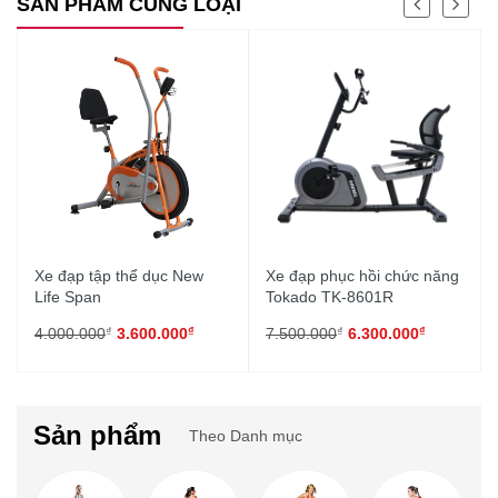
SẢN PHẨM CÙNG LOẠI
Xe đạp tập thể dục New
Xe đạp phục hồi chức năng
Life Span
Tokado TK-8601R
₫
₫
₫
₫
4.000.000
3.600.000
7.500.000
6.300.000
Sản phẩm
Theo Danh mục