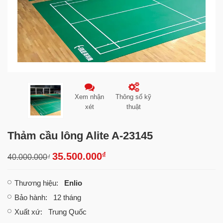
Xem nhận
Thông số kỹ
xét
thuật
Thảm cầu lông Alite A-23145
₫
35.500.000
40.000.000
₫
Thương hiệu
:
Enlio
Bảo hành
: 12 tháng
Xuất xứ
: Trung Quốc