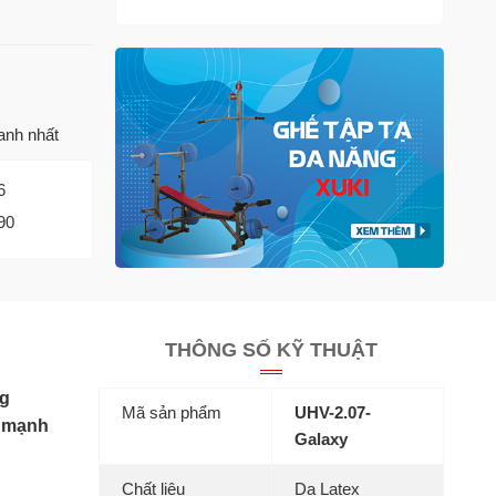
anh nhất
6
90
THÔNG SỐ KỸ THUẬT
ng
Mã sản phẩm
UHV-2.07-
ế mạnh
Galaxy
Chất liệu
Da Latex