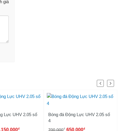
h giá
g Lực UHV 2.05 số
Bóng đá Động Lực UHV 2.05 số
Quả 
4
2.03
₫
₫
₫
.150.000
650.000
700.000
900.