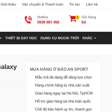
Giới thiệu
Vận chuyển & Thanh toán
Tin tức
Liên hệ
Hotline
Giỏ hàng
0
0939 987 456
0đ
THIẾT BỊ DẠY HỌC
DỤNG CỤ NGOÀI TRỜI
KHÁC
Galaxy
MUA HÀNG Ở BẢO AN SPORT
Mẫu mã đa dạng dễ dàng lựa chọn
Hàng chính hãng từ nhà sản xuất
Giao hàng ngay tại Hà Nội, TpHCM
Hỗ trợ giao hàng tại nhà toàn quốc
Chế độ bảo hành uy tín, nhanh gọn