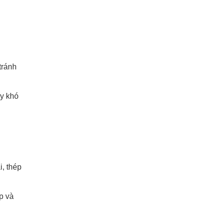
tránh
ây khó
, thép
p và