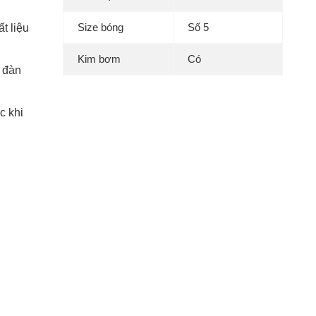
Size bóng
Số 5
t liệu
Kim bơm
Có
p đàn
c khi