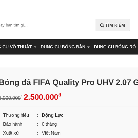
TÌM KIẾM
 CỤ VÕ THUẬT
DỤNG CỤ BÓNG BÀN
DỤNG CỤ BÓNG RỔ
Bóng đá FIFA Quality Pro UHV 2.07 
₫
2.500.000
₫
3.000.000
Thương hiệu
:
Động Lực
Bảo hành
: 0 tháng
Xuất xứ
: Việt Nam