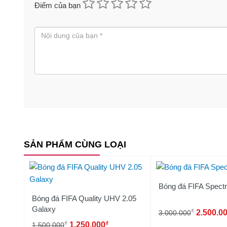
Điểm của bạn
SẢN PHẨM CÙNG LOẠI
Bóng đá FIFA Spect
Bóng đá FIFA Quality UHV 2.05
Galaxy
₫
2.500.0
3.000.000
₫
₫
1.250.000
1.500.000