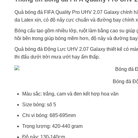
Quả bóng đá FIFA Quality Pro UHV 2.07 Galaxy chính hã
da Latex xịn, có độ nảy cực chuẩn và đường bay chính x
Bóng cấu tạo gồm nhiều lớp, ruột làm bằng cao su giúp
hồi bên trong giúp bóng mềm hơn, độ nảy và đường bay 
Quả bóng đá Động Lực UHV 2.07 Galaxy thiết kế có mà
thi đấu dưới trời mưa ướt hay ẩm thấp.
Bóng đá Độ
Màu sắc: trắng, cam và đen kết hợp hoa văn
Size bóng: số 5
Chi vi bóng: 685-695mm
Trọng lượng: 420-440 gram
Độ nảy: 130-140cm