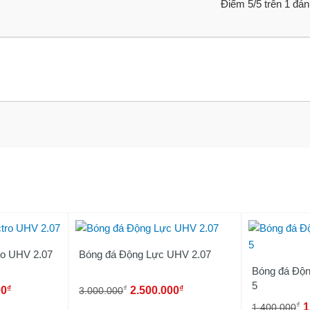
Điểm
5
/5 trên
1
đán
ro UHV 2.07
Bóng đá Động Lực UHV 2.07
Bóng đá Độn
5
₫
₫
₫
00
2.500.000
3.000.000
₫
1
1.400.000