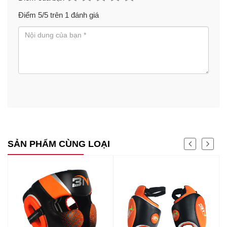
Điểm
5
/5 trên
1
đánh giá
SẢN PHẨM CÙNG LOẠI