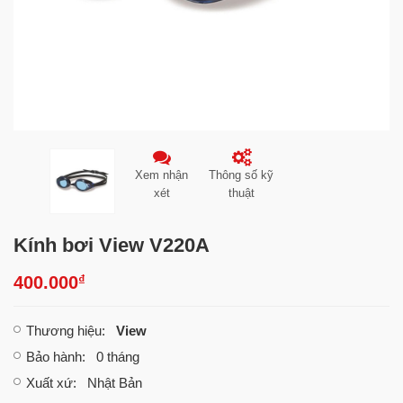
Xem nhận
Thông số kỹ
xét
thuật
Kính bơi View V220A
₫
400.000
Thương hiệu
:
View
Bảo hành
: 0 tháng
Xuất xứ
: Nhật Bản