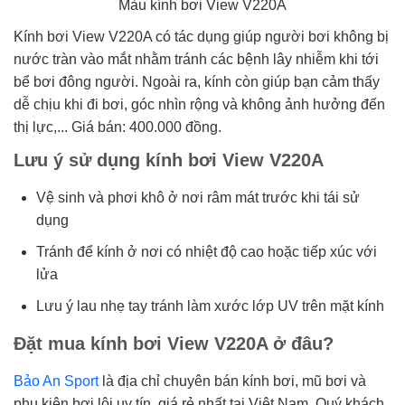
Màu kính bơi View V220A
Kính bơi View V220A có tác dụng giúp người bơi không bị
nước tràn vào mắt nhằm tránh các bệnh lây nhiễm khi tới
bể bơi đông người. Ngoài ra, kính còn giúp bạn cảm thấy
dễ chịu khi đi bơi, góc nhìn rộng và không ảnh hưởng đến
thị lực,... Giá bán: 400.000 đồng.
Lưu ý sử dụng kính bơi View V220A
Vệ sinh và phơi khô ở nơi râm mát trước khi tái sử
dụng
Tránh để kính ở nơi có nhiệt độ cao hoặc tiếp xúc với
lửa
Lưu ý lau nhẹ tay tránh làm xước lớp UV trên mặt kính
Đặt mua kính bơi View V220A ở đâu?
Bảo An Sport
là địa chỉ chuyên bán kính bơi, mũ bơi và
phụ kiện bơi lội uy tín, giá rẻ nhất tại Việt Nam. Quý khách