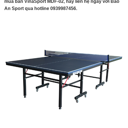
mua bàn VinaSport MDF-02, hãy liên hệ ngay với Bảo
An Sport qua hotline 0939987456.